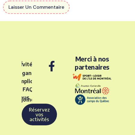
Merci à nos
Nos
activités
partenaires
L’organisme
S’impliquer
FAQ
Nous
rejoindre
Réservez
vos
activités