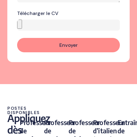
Télécharger le CV
Envoyer
POSTES
DISPONIBLES
Appliquez
Professeur
Professeur
Professeur
Professeur
Entraî
dès
de
de
de
d’italien
de