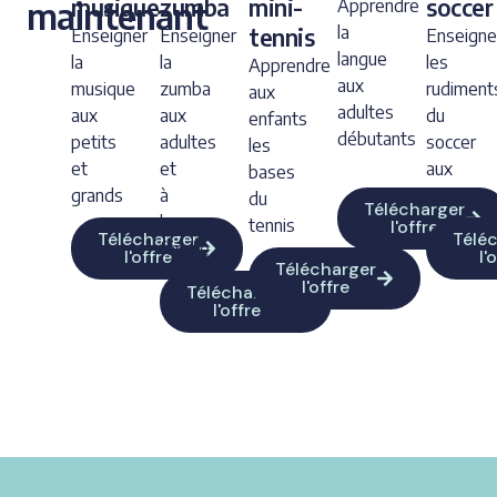
musique
zumba
mini-
soccer
maintenant
Apprendre
la
tennis
Enseigner
Enseigner
Enseigne
langue
la
la
les
Apprendre
aux
musique
zumba
rudiment
aux
adultes
aux
aux
du
enfants
débutants
petits
adultes
soccer
les
et
et
aux
bases
grands
à
jeunes
du
Télécharger
la
tennis
l'offre
Télécharger
Télé
famille
l'offre
l'
Télécharger
l'offre
Télécharger
l'offre