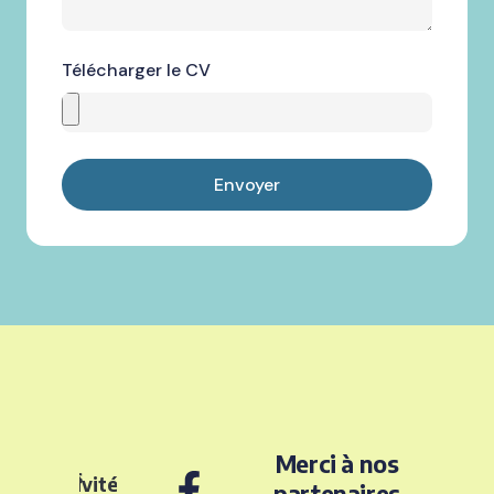
Télécharger le CV
Envoyer
Merci à nos
Nos
activités
partenaires