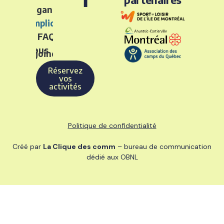
L’organisme
S’impliquer
FAQ
Nous
rejoindre
Réservez
vos
activités
Politique de confidentialité
Créé par
La Clique des comm
– bureau de communication
dédié aux OBNL