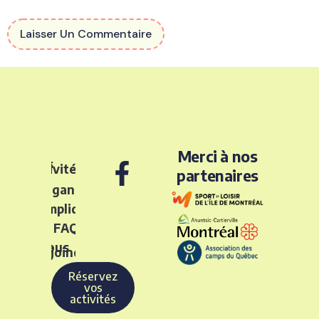
Merci à nos
Nos
activités
partenaires
L’organisme
S’impliquer
FAQ
Nous
rejoindre
Réservez
vos
activités