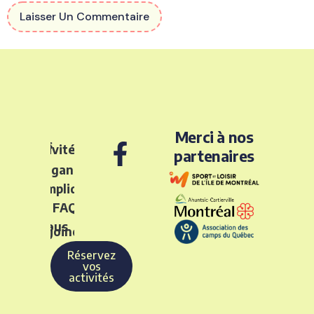
Merci à nos
Nos
activités
partenaires
L’organisme
S’impliquer
FAQ
Nous
rejoindre
Réservez
vos
activités