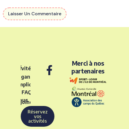
Merci à nos
Nos
activités
partenaires
L’organisme
S’impliquer
FAQ
Nous
rejoindre
Réservez
vos
activités