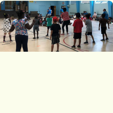
Camp de jour
Consulter
Devenez
Les
Animateu
Activités